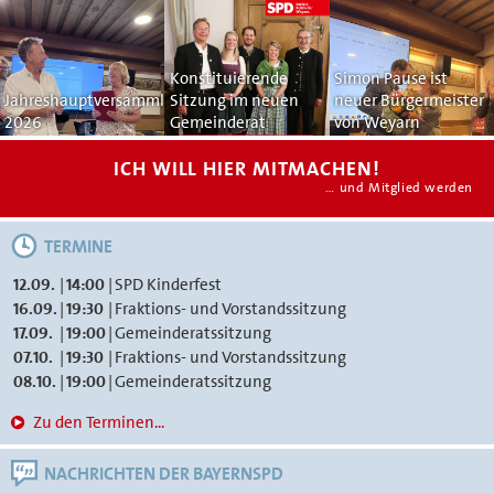
Konstituierende
Simon Pause ist
Jahreshauptversammlung
Sitzung im neuen
neuer Bürgermeister
2026
Gemeinderat
von Weyarn
ICH WILL HIER MITMACHEN!
… und Mitglied werden
TERMINE
12.09.
|
14:00
|
SPD Kinderfest
16.09.
|
19:30
|
Fraktions- und Vorstandssitzung
17.09.
|
19:00
|
Gemeinderatssitzung
07.10.
|
19:30
|
Fraktions- und Vorstandssitzung
08.10.
|
19:00
|
Gemeinderatssitzung
Zu den Terminen...
NACHRICHTEN DER BAYERNSPD