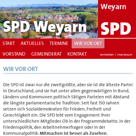
Weyarn
SPD Weyarn
SPD
START
AKTUELLES
TERMINE
WIR VOR ORT
VORSTAND
GEMEINDERAT
KONTAKT
anmelden
|
impressum
WIR VOR ORT
Die SPD ist zwar nur die zweitgrößte, aber sie ist die älteste Partei
in Deutschland, und sie hat unter allen gegenwärtigen in Bund,
Ländern und Kommunen politisch tätigen Parteien mit Abstand
die längste parlamentarische Tradition. Seit fast 150 Jahren
setzen sich Sozialdemokraten für Frieden, Freiheit und
Gerechtigkeit ein. Die SPD lebt vom Engagement ihrer
unterschiedlichen Mitglieder. Ob in der Programmdebatte, in der
Friedenspolitik, den Arbeitnehmerfragen oder in der
Kommunalpolitik:
Mitmachen ist besser als Zusehen.