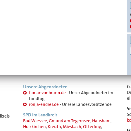
Unsere Abgeordneten
C
Di
florianvonbrunn.de
- Unser Abgeordneter im
e
Landtag
ronja-endres.de
- Unsere Landesvorsitzende
S
Sc
SPD im Landkreis
dkreis
k
Bad Wiessee
,
Gmund am Tegernsee
,
Hausham
,
Holzkirchen
,
Kreuth
,
Miesbach
,
Otterfing
,
Fr