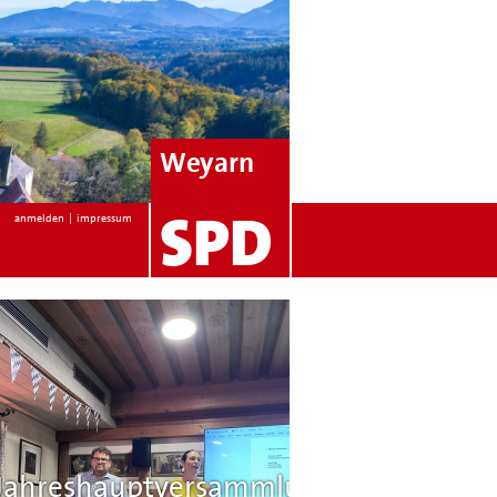
Weyarn
SPD
anmelden
|
impressum
Konstituierend
Jahreshauptversammlung
Sitzung im ne