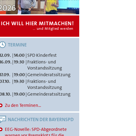
2026
Gemeinderat
ICH WILL HIER MITMACHEN!
… und Mitglied werden
TERMINE
12.09.
|
14:00
|
SPD Kinderfest
16.09.
|
19:30
|
Fraktions- und
Vorstandssitzung
17.09.
|
19:00
|
Gemeinderatssitzung
07.10.
|
19:30
|
Fraktions- und
Vorstandssitzung
08.10.
|
19:00
|
Gemeinderatssitzung
Zu den Terminen...
NACHRICHTEN DER BAYERNSPD
EEG-Novelle: SPD-Abgeordnete
warnen vor Bremsklotz für die