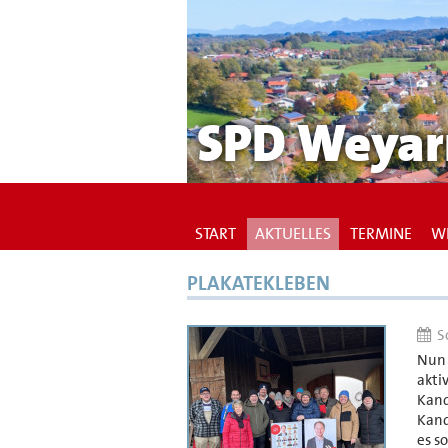
SPD Weyar
START
AKTUELLES
TERMINE
WI
PLAKATEKLEBEN
So
Nun 
akti
Kand
Kand
es s