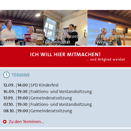
Konstituierende
Simon Pause ist
Jahreshauptversammlung
Sitzung im neuen
neuer Bürgermeister
2026
Gemeinderat
von Weyarn
ICH WILL HIER MITMACHEN!
… und Mitglied werden
TERMINE
12.09.
|
14:00
|
SPD Kinderfest
16.09.
|
19:30
|
Fraktions- und Vorstandssitzung
17.09.
|
19:00
|
Gemeinderatssitzung
07.10.
|
19:30
|
Fraktions- und Vorstandssitzung
08.10.
|
19:00
|
Gemeinderatssitzung
Zu den Terminen...