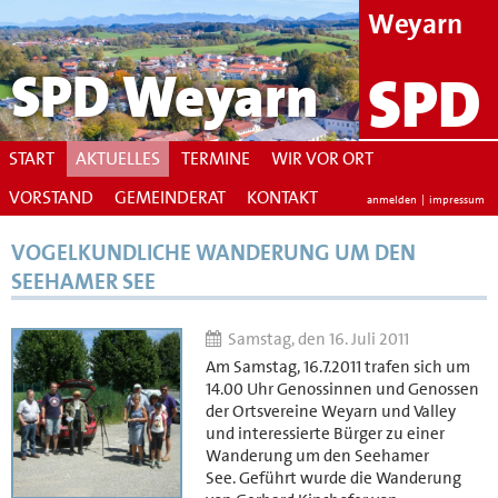
Weyarn
SPD Weyarn
SPD
START
AKTUELLES
TERMINE
WIR VOR ORT
VORSTAND
GEMEINDERAT
KONTAKT
anmelden
|
impressum
VOGELKUNDLICHE WANDERUNG UM DEN
SEEHAMER SEE
Samstag, den 16. Juli 2011
Am Samstag, 16.7.2011 trafen sich um
14.00 Uhr Genossinnen und Genossen
der Ortsvereine Weyarn und Valley
und interessierte Bürger zu einer
Wanderung um den Seehamer
See. Geführt wurde die Wanderung