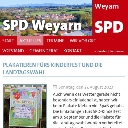
Weyarn
SPD Weyarn
SPD
START
AKTUELLES
TERMINE
WIR VOR ORT
VORSTAND
GEMEINDERAT
KONTAKT
anmelden
|
impressum
PLAKATIEREN FÜRS KINDERFEST UND DIE
LANDTAGSWAHL
Sonntag, den 27. August 2023
Auch wenn das Wetter gerade nicht
besonders einladend ist, haben wir
beim Plakate Kleben viel Spaß gehabt.
Die Einladungen fürs SPD-Kinderfest
am 9. September und die Plakate für
die Landtagswahl wurden vorbereitet