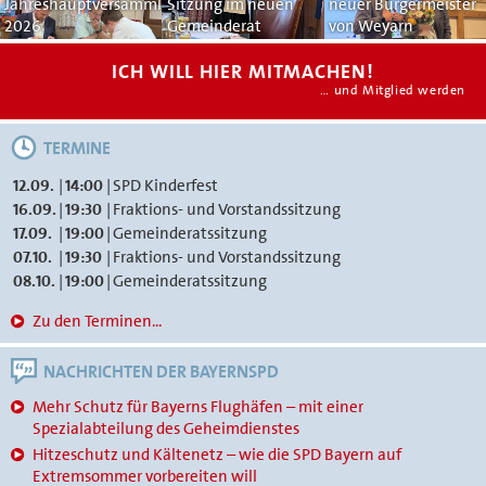
Jahreshauptversammlung
Sitzung im neuen
neuer Bürgermeister
2026
Gemeinderat
von Weyarn
ICH WILL HIER MITMACHEN!
… und Mitglied werden
TERMINE
12.09.
|
14:00
|
SPD Kinderfest
16.09.
|
19:30
|
Fraktions- und Vorstandssitzung
17.09.
|
19:00
|
Gemeinderatssitzung
07.10.
|
19:30
|
Fraktions- und Vorstandssitzung
08.10.
|
19:00
|
Gemeinderatssitzung
Zu den Terminen...
NACHRICHTEN DER BAYERNSPD
Mehr Schutz für Bayerns Flughäfen – mit einer
Spezialabteilung des Geheimdienstes
Hitzeschutz und Kältenetz – wie die SPD Bayern auf
Extremsommer vorbereiten will