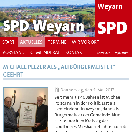
Weyarn
SPD Weyarn
SPD
START
AKTUELLES
TERMINE
WIR VOR ORT
VORSTAND
GEMEINDERAT
KONTAKT
anmelden
|
impressum
MICHAEL PELZER ALS „ALTBÜRGERMEISTER“
GEEHRT
Donnerstag, den 4. Mai 2017
Seit mehr als 40 Jahren ist Michael
Pelzer nun in der Politik. Erst als
Gemeinderat in Weyarn, dann als
Bürgermeister der Gemeinde. Nun
sitzt er noch im Kreistag des
Landkreises Miesbach. 4 Jahre nach der