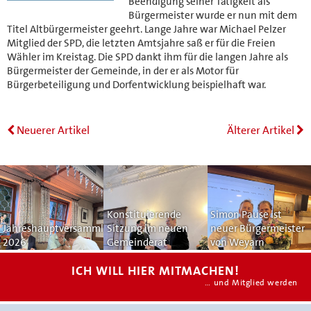
Beendigung seiner Tätigkeit als
Bürgermeister wurde er nun mit dem
Titel Altbürgermeister geehrt. Lange Jahre war Michael Pelzer
Mitglied der SPD, die letzten Amtsjahre saß er für die Freien
Wähler im Kreistag. Die SPD dankt ihm für die langen Jahre als
Bürgermeister der Gemeinde, in der er als Motor für
Bürgerbeteiligung und Dorfentwicklung beispielhaft war.
Neuerer Artikel
Älterer Artikel
Konstituierende
Simon Pause ist
Jahreshauptversammlung
Sitzung im neuen
neuer Bürgermeister
2026
Gemeinderat
von Weyarn
ICH WILL HIER MITMACHEN!
… und Mitglied werden