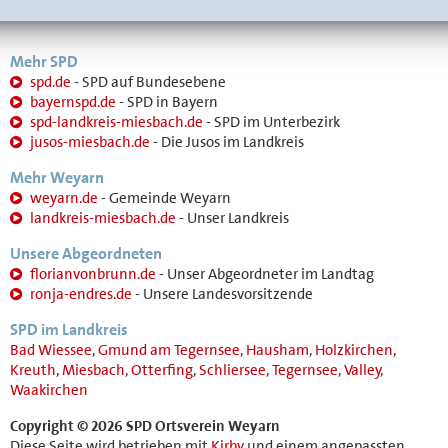
Mehr SPD
spd.de
- SPD auf Bundesebene
bayernspd.de
- SPD in Bayern
spd-landkreis-miesbach.de
- SPD im Unterbezirk
jusos-miesbach.de
- Die Jusos im Landkreis
Mehr Weyarn
weyarn.de
- Gemeinde Weyarn
landkreis-miesbach.de
- Unser Landkreis
Unsere Abgeordneten
florianvonbrunn.de
- Unser Abgeordneter im Landtag
ronja-endres.de
- Unsere Landesvorsitzende
SPD im Landkreis
Bad Wiessee
,
Gmund am Tegernsee
,
Hausham
,
Holzkirchen
,
Kreuth
,
Miesbach
,
Otterfing
,
Schliersee
,
Tegernsee
,
Valley
,
Waakirchen
Copyright © 2026 SPD Ortsverein Weyarn
Diese Seite wird betrieben mit
Kirby
und einem angepassten