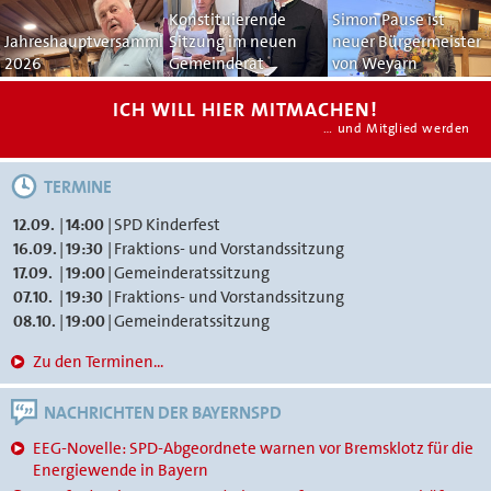
Konstituierende
Simon Pause ist
Jahreshauptversammlung
Sitzung im neuen
neuer Bürgermeister
2026
Gemeinderat
von Weyarn
ICH WILL HIER MITMACHEN!
… und Mitglied werden
TERMINE
12.09.
|
14:00
|
SPD Kinderfest
16.09.
|
19:30
|
Fraktions- und Vorstandssitzung
17.09.
|
19:00
|
Gemeinderatssitzung
07.10.
|
19:30
|
Fraktions- und Vorstandssitzung
08.10.
|
19:00
|
Gemeinderatssitzung
Zu den Terminen...
NACHRICHTEN DER BAYERNSPD
EEG-Novelle: SPD-Abgeordnete warnen vor Bremsklotz für die
Energiewende in Bayern