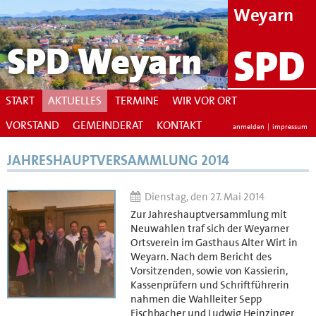
Weyarn
SPD Weyarn
SPD
START
AKTUELLES
TERMINE
WIR VOR ORT
VORSTAND
GEMEINDERAT
KONTAKT
anmelden
|
impressum
JAHRESHAUPTVERSAMMLUNG 2014
Dienstag, den 27. Mai 2014
Zur Jahreshauptversammlung mit
Neuwahlen traf sich der Weyarner
Ortsverein im Gasthaus Alter Wirt in
Weyarn. Nach dem Bericht des
Vorsitzenden, sowie von Kassierin,
Kassenprüfern und Schriftführerin
nahmen die Wahlleiter Sepp
Fischbacher und Ludwig Heinzinger