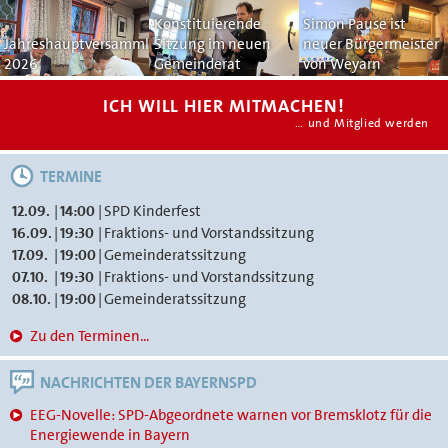
Konstituierende
Simon Pause ist
Jahreshauptversammlung
Sitzung im neuen
neuer Bürgermeister
2026
Gemeinderat
von Weyarn
ICH WILL HIER MITMACHEN!
… und Mitglied werden
TERMINE
12.09.
|
14:00
|
SPD Kinderfest
16.09.
|
19:30
|
Fraktions- und Vorstandssitzung
17.09.
|
19:00
|
Gemeinderatssitzung
07.10.
|
19:30
|
Fraktions- und Vorstandssitzung
08.10.
|
19:00
|
Gemeinderatssitzung
Zu den Terminen...
NACHRICHTEN DER BAYERNSPD
EEG-Novelle: SPD-Abgeordnete warnen vor Bremsklotz für die
Energiewende in Bayern