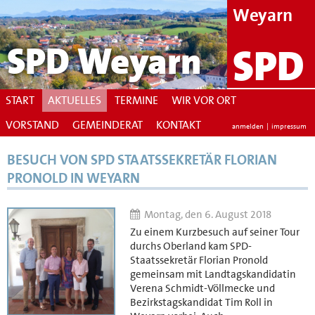
Weyarn
SPD Weyarn
SPD
START
AKTUELLES
TERMINE
WIR VOR ORT
VORSTAND
GEMEINDERAT
KONTAKT
anmelden
|
impressum
BESUCH VON SPD STAATSSEKRETÄR FLORIAN
PRONOLD IN WEYARN
Montag, den 6. August 2018
Zu einem Kurzbesuch auf seiner Tour
durchs Oberland kam SPD-
Staatssekretär Florian Pronold
gemeinsam mit Landtagskandidatin
Verena Schmidt-Völlmecke und
Bezirkstagskandidat Tim Roll in